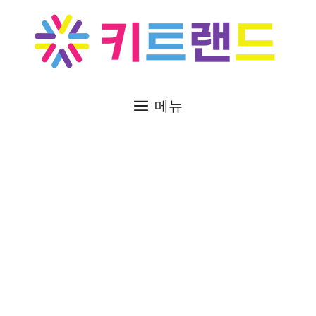
컨
텐
츠
로
건
너
메뉴
뛰
기