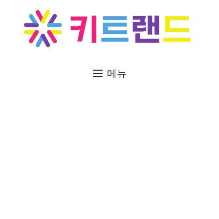
컨
텐
츠
로
건
너
메뉴
뛰
기