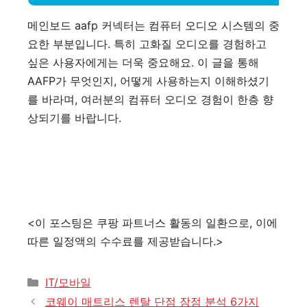
메인보드 aafp 커넥터는 컴퓨터 오디오 시스템의 중
요한 부분입니다. 특히 고화질 오디오를 경험하고
싶은 사용자에게는 더욱 중요해요. 이 글을 통해
AAFP가 무엇인지, 어떻게 사용하는지 이해하셨기
를 바라며, 여러분의 컴퓨터 오디오 경험이 한층 향
상되기를 바랍니다.
<이 포스팅은 쿠팡 파트너스 활동의 일환으로, 이에
따른 일정액의 수수료를 제공받습니다.>
카
IT/모바일
테
코웨이 매트리스 렌탈 단점 장점 분석 6가지