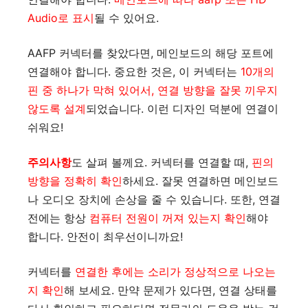
Audio로 표시
될 수 있어요.
AAFP 커넥터를 찾았다면, 메인보드의 해당 포트에
연결해야 합니다. 중요한 것은, 이 커넥터는
10개의
핀 중 하나가 막혀 있어서, 연결 방향을 잘못 끼우지
않도록 설계
되었습니다. 이런 디자인 덕분에 연결이
쉬워요!
주의사항
도 살펴 볼께요. 커넥터를 연결할 때,
핀의
방향을 정확히 확인
하세요. 잘못 연결하면 메인보드
나 오디오 장치에 손상을 줄 수 있습니다. 또한, 연결
전에는 항상
컴퓨터 전원이 꺼져 있는지 확인
해야
합니다. 안전이 최우선이니까요!
커넥터를
연결한 후에는 소리가 정상적으로 나오는
지 확인
해 보세요. 만약 문제가 있다면, 연결 상태를