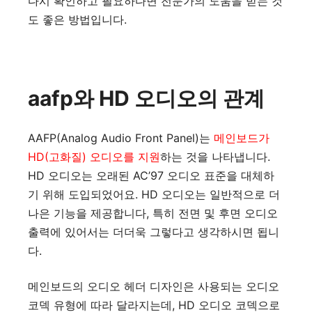
다시 확인하고 필요하다면 전문가의 도움을 받는 것
도 좋은 방법입니다.
aafp와 HD 오디오의 관계
AAFP(Analog Audio Front Panel)는
메인보드가
HD(고화질) 오디오를 지원
하는 것을 나타냅니다.
HD 오디오는 오래된 AC’97 오디오 표준을 대체하
기 위해 도입되었어요. HD 오디오는 일반적으로 더
나은 기능을 제공합니다, 특히 전면 및 후면 오디오
출력에 있어서는 더더욱 그렇다고 생각하시면 됩니
다.
메인보드의 오디오 헤더 디자인은 사용되는 오디오
코덱 유형에 따라 달라지는데, HD 오디오 코덱으로