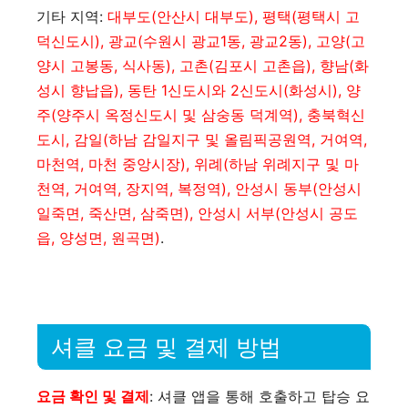
기타 지역:
대부도(안산시 대부도), 평택(평택시 고
덕신도시), 광교(수원시 광교1동, 광교2동), 고양(고
양시 고봉동, 식사동), 고촌(김포시 고촌읍), 향남(화
성시 향납읍), 동탄 1신도시와 2신도시(화성시), 양
주(양주시 옥정신도시 및 삼숭동 덕계역), 충북혁신
도시, 감일(하남 감일지구 및 올림픽공원역, 거여역,
마천역, 마천 중앙시장), 위례(하남 위례지구 및 마
천역, 거여역, 장지역, 복정역), 안성시 동부(안성시
일죽면, 죽산면, 삼죽면), 안성시 서부(안성시 공도
읍, 양성면, 원곡면)​​
.
셔클 요금 및 결제 방법
요금 확인 및 결제
: 셔클 앱을 통해 호출하고 탑승 요