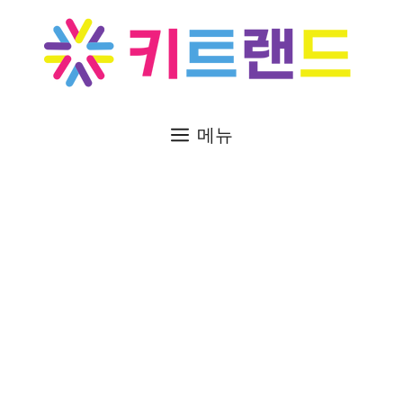
컨
텐
츠
로
건
너
메뉴
뛰
기