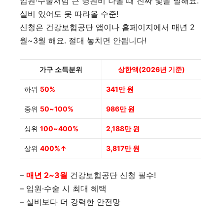
입원·수술처럼 큰 병원비 나올 때 진짜 빛을 발해요.
실비 있어도 못 따라올 수준!
신청은 건강보험공단 앱이나 홈페이지에서 매년 2
월~3월 해요. 절대 놓치면 안됩니다!
가구 소득분위
상한액(2026년 기준)
하위
50%
341만 원
중위
50~100%
986만 원
상위
100~400%
2,188만 원
상위
400%↑
3,817만 원
–
매년 2~3월
건강보험공단 신청 필수!
– 입원·수술 시 최대 혜택
– 실비보다 더 강력한 안전망