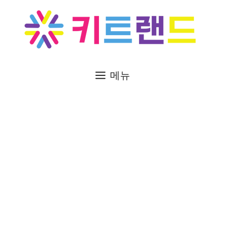
컨
텐
츠
로
건
너
메뉴
뛰
기