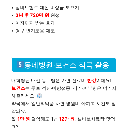
• 실비보험료 대신 비상금 모으기
•
3년 후 720만 원
완성
• 이자까지 받는 효과
• 청구 번거로움 제로
동네병원·보건소 적극 활용
대학병원 대신 동네병원 가면 진료비
반값
이에요!
보건소
는 무료 검진·예방접종! 감기·피부병은 여기서
해결하세요.
약국에서 일반의약품 사면 병원비 아끼고 시간도 절
약돼요.
월
1만 원
절약해도 1년
12만 원
! 실비보험료랑 맞먹
죠?