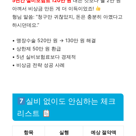
5년간 실비보험료 120만 원
내는 것보다 월 2만 원
아껴서 비상금 만든 게 더 이득이었죠!
형님 말씀: “청구만 귀찮았지, 돈은 충분히 아꼈다고
하시던데요.”
• 맹장수술 520만 원 → 130만 원 해결
• 상한제 50만 원 환급
• 5년 실비보험료보다 경제적
• 비상금 전략 성공 사례
실비 없이도 안심하는 체크
리스트
항목
실행
예상 절약액