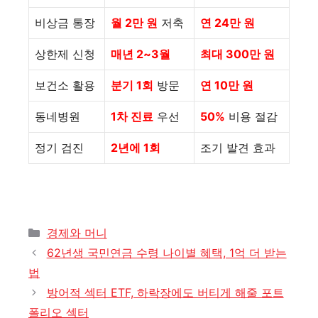
비상금 통장
월 2만 원
저축
연 24만 원
상한제 신청
매년 2~3월
최대 300만 원
보건소 활용
분기 1회
방문
연 10만 원
동네병원
1차 진료
우선
50%
비용 절감
정기 검진
2년에 1회
조기 발견 효과
카
경제와 머니
테
62년생 국민연금 수령 나이별 혜택, 1억 더 받는
고
법
리
방어적 섹터 ETF, 하락장에도 버티게 해줄 포트
폴리오 섹터