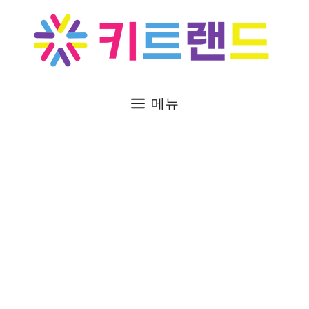
컨
텐
츠
로
건
너
메뉴
뛰
기