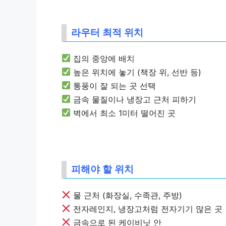
라우터 최적 위치
집의
중앙
에 배치
높은 위치
에 놓기 (책장 위, 선반 등)
통풍이 잘 되는 곳
선택
금속 물질
이나
냉장고
근처 피하기
벽
에서
최소 1미터
떨어진 곳
피해야 할 위치
물 근처 (화장실, 수족관, 주방)
전자레인지, 냉장고처럼
전자기기
많은 곳
금속으로 된 케이비닛 안