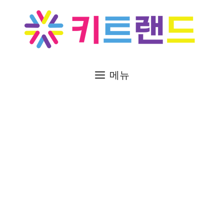
컨
텐
츠
로
건
너
메뉴
뛰
기