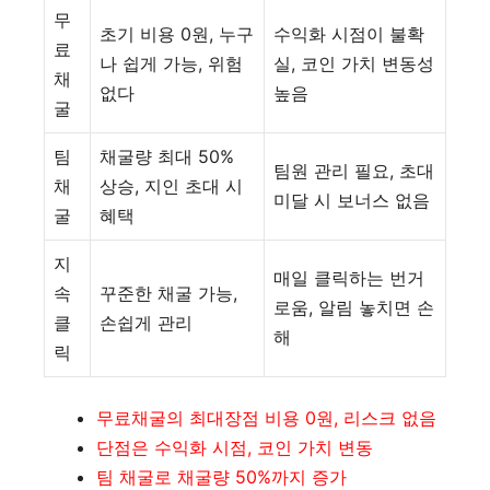
무
초기 비용 0원, 누구
수익화 시점이 불확
료
나 쉽게 가능, 위험
실, 코인 가치 변동성
채
없다
높음
굴
팀
채굴량 최대 50%
팀원 관리 필요, 초대
채
상승, 지인 초대 시
미달 시 보너스 없음
굴
혜택
지
매일 클릭하는 번거
속
꾸준한 채굴 가능,
로움, 알림 놓치면 손
클
손쉽게 관리
해
릭
무료채굴의 최대장점 비용 0원, 리스크 없음
단점은 수익화 시점, 코인 가치 변동
팀 채굴로 채굴량 50%까지 증가