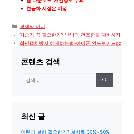
앱 다운로드, 개인정보 주의
현금화 시점은 미정
카
경제와 머니
테
가습기 꼭 필요한가? 난방과 건조함을 대비하자
고
화면캡쳐방지 해제하는법-아이폰 안드로이드pc
리
콘텐츠 검색
검
색:
최신 글
어린이 보험 필요한가? 보험료 30%~50%