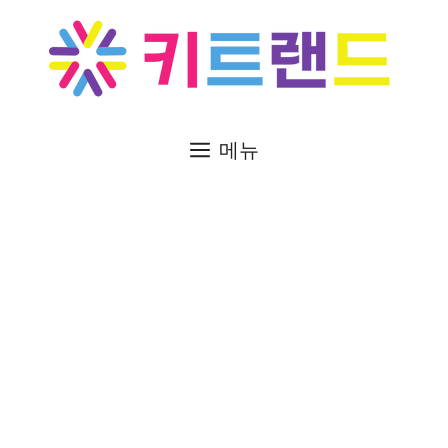
컨
텐
츠
로
건
너
메뉴
뛰
기