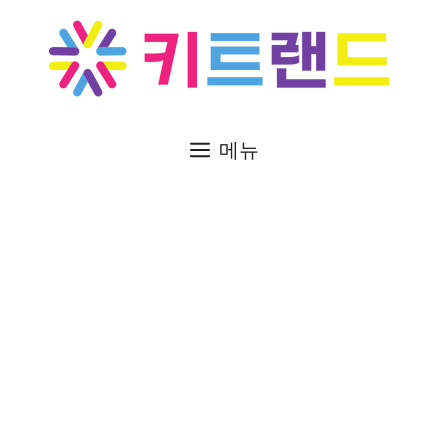
컨
텐
츠
로
건
너
메뉴
뛰
기