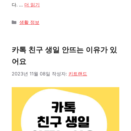
다. …
더 읽기
카
생활 정보
테
고
리
카톡 친구 생일 안뜨는 이유가 있
어요
2023년 11월 08일
작성자:
키트랜드