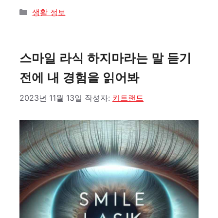
카
생활 정보
테
고
리
스마일 라식 하지마라는 말 듣기
전에 내 경험을 읽어봐
2023년 11월 13일
작성자:
키트랜드