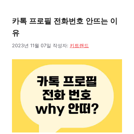
고
리
카톡 프로필 전화번호 안뜨는 이
유
2023년 11월 07일
작성자:
키트랜드