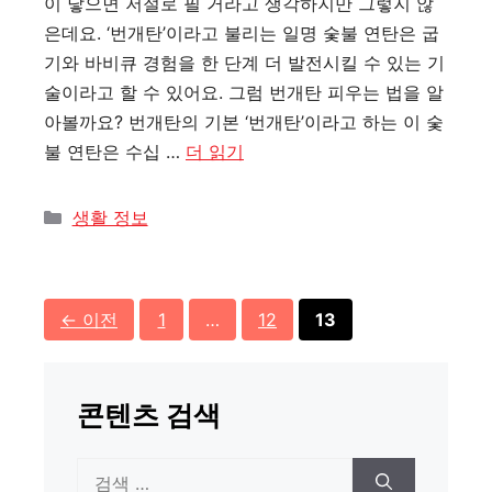
이 닿으면 저절로 필 거라고 생각하지만 그렇지 않
은데요. ‘번개탄’이라고 불리는 일명 숯불 연탄은 굽
기와 바비큐 경험을 한 단계 더 발전시킬 수 있는 기
술이라고 할 수 있어요. 그럼 번개탄 피우는 법을 알
아볼까요? 번개탄의 기본 ‘번개탄’이라고 하는 이 숯
불 연탄은 수십 …
더 읽기
카
생활 정보
테
고
리
페
페
페
←
이전
1
…
12
13
이
이
이
지
지
지
콘텐츠 검색
검